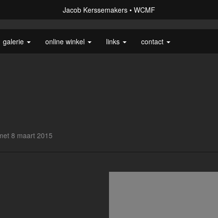
Jacob Kerssemakers
WCMF
galerie
online winkel
links
contact
 met 8 maart 2015