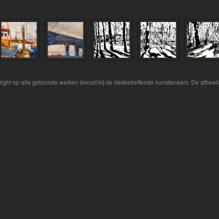
yright op alle getoonde werken berust bij de desbetreffende kunstenaars. De afbe