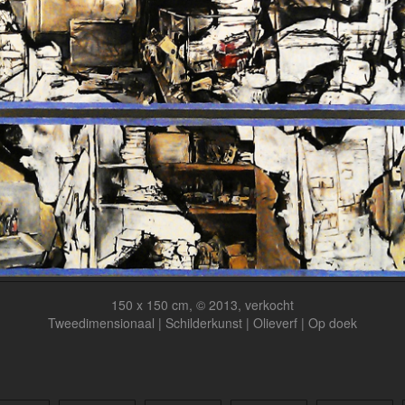
150 x 150 cm, © 2013, verkocht
Tweedimensionaal | Schilderkunst | Olieverf | Op doek