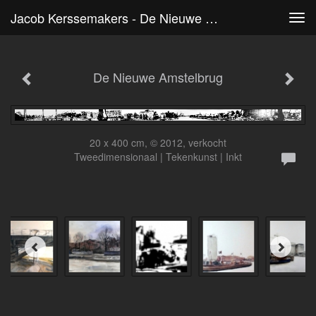
Jacob Kerssemakers - De Nieuwe Amstelbrug
Tog
navi
De Nieuwe Amstelbrug
20 x 400 cm, © 2012, verkocht
Tweedimensionaal | Tekenkunst | Inkt