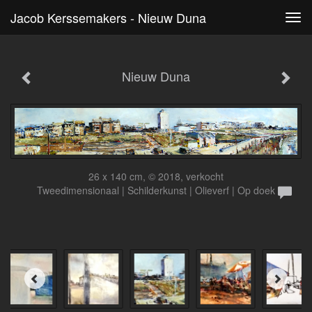
Jacob Kerssemakers - Nieuw Duna
Tog
navi
Nieuw Duna
26 x 140 cm, © 2018, verkocht
Tweedimensionaal | Schilderkunst | Olieverf | Op doek